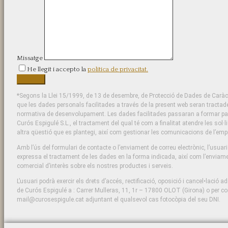
Missatge
He llegit i accepto la
política de privacitat.
*Segons la Llei 15/1999, de 13 de desembre, de Protecció de Dades de Caràct
que les dades personals facilitades a través de la present web seran tractad
normativa de desenvolupament. Les dades facilitades passaran a formar part 
Curós Espigulé S.L., el tractament del qual té com a finalitat atendre les sol·l
altra qüestió que es plantegi, així com gestionar les comunicacions de l’emp
Amb l’ús del formulari de contacte o l’enviament de correu electrònic, l’usuar
expressa el tractament de les dades en la forma indicada, així com l’enviame
comercial d’interès sobre els nostres productes i serveis.
L’usuari podrà exercir els drets d’accés, rectificació, oposició i cancel•lació ad
de Curós Espigulé a : Carrer Mulleras, 11, 1r – 17800 OLOT (Girona) o per cor
mail@curosespigule.cat adjuntant el qualsevol cas fotocòpia del seu DNI.