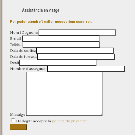
Assistència en viatge
Per poder atendre't millor necessitem conèixer:
Nom i Cognoms
E-mail
Telèfon
Data de sortida
Data de tornada
Destí
Nombre d'assegurats
Missatge
He llegit i accepto la
política de privacitat.