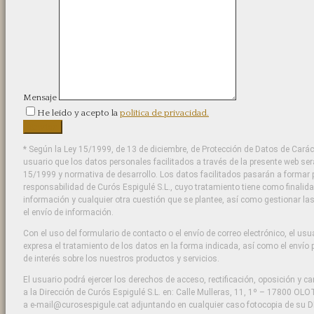
Mensaje
He leído y acepto la
política de privacidad.
* Según la Ley 15/1999, de 13 de diciembre, de Protección de Datos de Carác
usuario que los datos personales facilitados a través de la presente web se
15/1999 y normativa de desarrollo. Los datos facilitados pasarán a formar p
responsabilidad de Curós Espigulé S.L., cuyo tratamiento tiene como finalida
información y cualquier otra cuestión que se plantee, así como gestionar l
el envío de información.
Con el uso del formulario de contacto o el envío de correo electrónico, el us
expresa el tratamiento de los datos en la forma indicada, así como el envío 
de interés sobre los nuestros productos y servicios.
El usuario podrá ejercer los derechos de acceso, rectificación, oposición y ca
a la Dirección de Curós Espigulé S.L. en: Calle Mulleras, 11, 1º – 17800 OLOT
a e-mail@curosespigule.cat adjuntando en cualquier caso fotocopia de su D