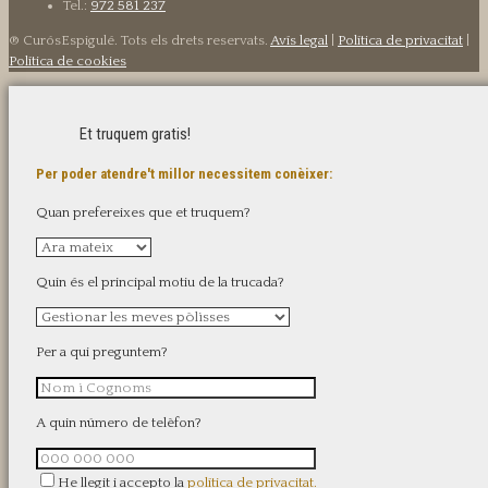
Tel.:
972 581 237
® CurósEspigulé. Tots els drets reservats.
Avís legal
|
Política de privacitat
|
Política de cookies
Et truquem gratis!
Per poder atendre't millor necessitem conèixer:
Quan prefereixes que et truquem?
Quin és el principal motiu de la trucada?
Per a qui preguntem?
A quin número de telèfon?
He llegit i accepto la
política de privacitat.