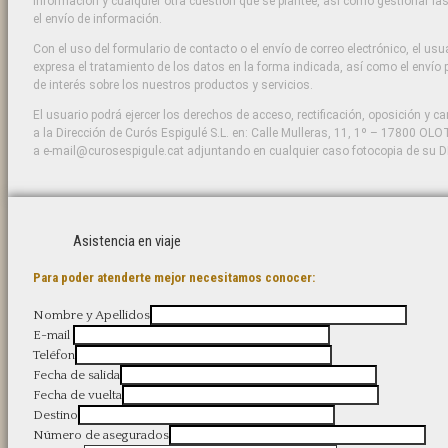
información y cualquier otra cuestión que se plantee, así como gestionar l
el envío de información.
Con el uso del formulario de contacto o el envío de correo electrónico, el us
expresa el tratamiento de los datos en la forma indicada, así como el envío 
de interés sobre los nuestros productos y servicios.
El usuario podrá ejercer los derechos de acceso, rectificación, oposición y ca
a la Dirección de Curós Espigulé S.L. en: Calle Mulleras, 11, 1º – 17800 OLOT
a e-mail@curosespigule.cat adjuntando en cualquier caso fotocopia de su D
Asistencia en viaje
Para poder atenderte mejor necesitamos conocer:
Nombre y Apellidos
E-mail
Teléfon
Fecha de salida
Fecha de vuelta
Destino
Número de asegurados