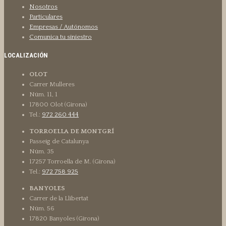
Nosotros
Particulares
Empresas / Autónomos
Comunica tu siniestro
LOCALIZACIÓN
OLOT
Carrer Mulleres
Núm. 11, 1
17800 Olot (Girona)
Tel.:
972 260 444
TORROELLA DE MONTGRÍ
Passeig de Catalunya
Núm. 35
17257 Torroella de M. (Girona)
Tel.:
972 758 925
BANYOLES
Carrer de la Llibertat
Núm. 56
17820 Banyoles (Girona)