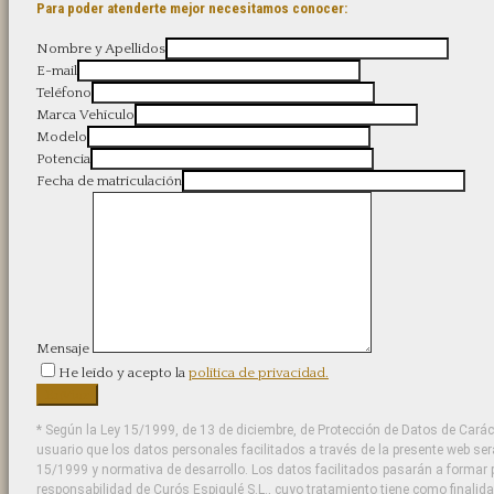
Para poder atenderte mejor necesitamos conocer:
Nombre y Apellidos
E-mail
Teléfono
Marca Vehículo
Modelo
Potencia
Fecha de matriculación
Mensaje
He leído y acepto la
política de privacidad.
* Según la Ley 15/1999, de 13 de diciembre, de Protección de Datos de Carác
usuario que los datos personales facilitados a través de la presente web se
15/1999 y normativa de desarrollo. Los datos facilitados pasarán a formar p
responsabilidad de Curós Espigulé S.L., cuyo tratamiento tiene como finalida