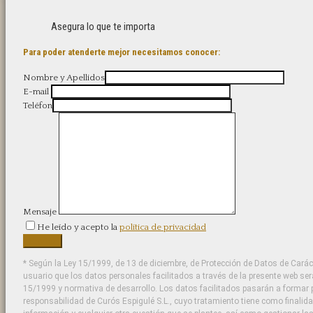
Asegura lo que te importa
Para poder atenderte mejor necesitamos conocer:
Nombre y Apellidos
E-mail
Teléfon
Mensaje
He leído y acepto la
política de privacidad
* Según la Ley 15/1999, de 13 de diciembre, de Protección de Datos de Carác
usuario que los datos personales facilitados a través de la presente web se
15/1999 y normativa de desarrollo. Los datos facilitados pasarán a formar p
responsabilidad de Curós Espigulé S.L., cuyo tratamiento tiene como finalida