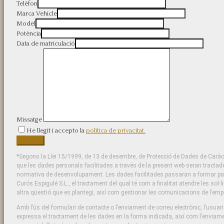
Telèfon
Marca Vehicle
Model
Potència
Data de matriculació
Missatge
He llegit i accepto la
política de privacitat.
*Segons la Llei 15/1999, de 13 de desembre, de Protecció de Dades de Caràct
que les dades personals facilitades a través de la present web seran tractad
normativa de desenvolupament. Les dades facilitades passaran a formar part 
Curós Espigulé S.L., el tractament del qual té com a finalitat atendre les sol·l
altra qüestió que es plantegi, així com gestionar les comunicacions de l’emp
Amb l’ús del formulari de contacte o l’enviament de correu electrònic, l’usuar
expressa el tractament de les dades en la forma indicada, així com l’enviame