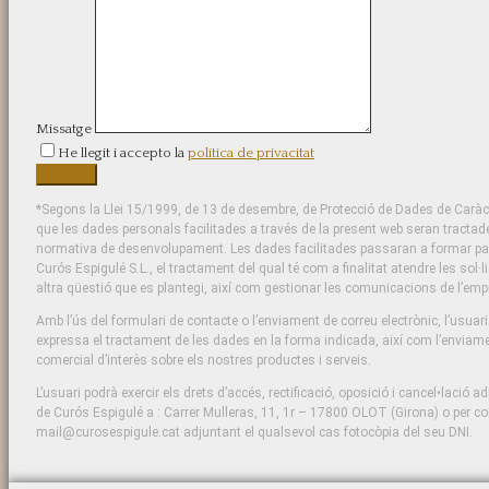
Missatge
He llegit i accepto la
política de privacitat
*Segons la Llei 15/1999, de 13 de desembre, de Protecció de Dades de Caràct
que les dades personals facilitades a través de la present web seran tractad
normativa de desenvolupament. Les dades facilitades passaran a formar part 
Curós Espigulé S.L., el tractament del qual té com a finalitat atendre les sol·l
altra qüestió que es plantegi, així com gestionar les comunicacions de l’emp
Amb l’ús del formulari de contacte o l’enviament de correu electrònic, l’usuar
expressa el tractament de les dades en la forma indicada, així com l’enviame
comercial d’interès sobre els nostres productes i serveis.
L’usuari podrà exercir els drets d’accés, rectificació, oposició i cancel•lació ad
de Curós Espigulé a : Carrer Mulleras, 11, 1r – 17800 OLOT (Girona) o per cor
mail@curosespigule.cat adjuntant el qualsevol cas fotocòpia del seu DNI.