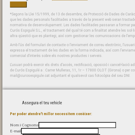
*Segons la Llei 15/1999, de 13 de desembre, de Protecció de Dades de Caràct
que les dades personals facilitades a través de la present web seran tractad
normativa de desenvolupament. Les dades facilitades passaran a formar part 
Curós Espigulé S.L., el tractament del qual té com a finalitat atendre les sol·l
altra qüestió que es plantegi, així com gestionar les comunicacions de l’emp
Amb l’ús del formulari de contacte o l’enviament de correu electrònic, l’usuar
expressa el tractament de les dades en la forma indicada, així com l’enviame
comercial d’interès sobre els nostres productes i serveis.
L’usuari podrà exercir els drets d’accés, rectificació, oposició i cancel•lació ad
de Curós Espigulé a : Carrer Mulleras, 11, 1r – 17800 OLOT (Girona) o per cor
mail@curosespigule.cat adjuntant el qualsevol cas fotocòpia del seu DNI.
Assegura el teu vehicle
Per poder atendre't millor necessitem conèixer:
Nom i Cognoms
E-mail