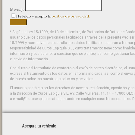
Mensaje
He leído y acepto la
política de privacidad.
* Según la Ley 15/1999, de 13 de diciembre, de Protección de Datos de Carác
usuario que los datos personales facilitados a través de la presente web se
15/1999 y normativa de desarrollo. Los datos facilitados pasarán a formar p
responsabilidad de Curós Espigulé S.L., cuyo tratamiento tiene como finalida
información y cualquier otra cuestión que se plantee, así como gestionar l
el envío de información.
Con el uso del formulario de contacto o el envío de correo electrónico, el us
expresa el tratamiento de los datos en la forma indicada, así como el envío 
de interés sobre los nuestros productos y servicios.
El usuario podrá ejercer los derechos de acceso, rectificación, oposición y ca
a la Dirección de Curós Espigulé S.L. en: Calle Mulleras, 11, 1º – 17800 OLOT
a e-mail@curosespigule.cat adjuntando en cualquier caso fotocopia de su D
Asegura tu vehículo