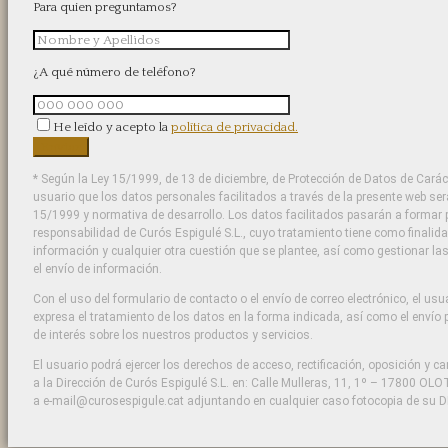
Para quien preguntamos?
¿A qué número de teléfono?
He leído y acepto la
política de privacidad.
* Según la Ley 15/1999, de 13 de diciembre, de Protección de Datos de Carác
usuario que los datos personales facilitados a través de la presente web se
15/1999 y normativa de desarrollo. Los datos facilitados pasarán a formar p
responsabilidad de Curós Espigulé S.L., cuyo tratamiento tiene como finalida
información y cualquier otra cuestión que se plantee, así como gestionar l
el envío de información.
Con el uso del formulario de contacto o el envío de correo electrónico, el us
expresa el tratamiento de los datos en la forma indicada, así como el envío 
de interés sobre los nuestros productos y servicios.
El usuario podrá ejercer los derechos de acceso, rectificación, oposición y ca
a la Dirección de Curós Espigulé S.L. en: Calle Mulleras, 11, 1º – 17800 OLOT
a e-mail@curosespigule.cat adjuntando en cualquier caso fotocopia de su D