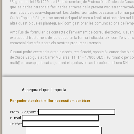
*Segons la Llei 15/1999, de 13 de desembre, de Protecció de Dades de Caràct
que les dades personals facilitades a través de la present web seran tractad
normativa de desenvolupament. Les dades facilitades passaran a formar part 
Curós Espigulé S.L., el tractament del qual té com a finalitat atendre les sol·l
altra qüestió que es plantegi, així com gestionar les comunicacions de l’emp
Amb l’ús del formulari de contacte o l’enviament de correu electrònic, l’usuar
expressa el tractament de les dades en la forma indicada, així com l’enviame
comercial d’interès sobre els nostres productes i serveis.
L’usuari podrà exercir els drets d’accés, rectificació, oposició i cancel•lació ad
de Curós Espigulé a : Carrer Mulleras, 11, 1r – 17800 OLOT (Girona) o per cor
mail@curosespigule.cat adjuntant el qualsevol cas fotocòpia del seu DNI.
Assegura el que t’importa
Per poder atendre't millor necessitem conèixer:
Nom i Cognoms
E-mail
Telèfon