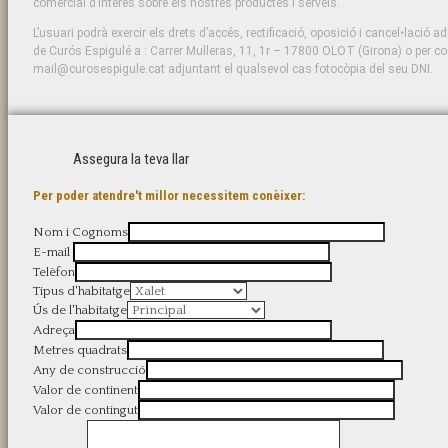
comercial d’interès sobre els nostres productes i serveis.
L’usuari podrà exercir els drets d’accés, rectificació, oposició i cancel•lació ad
de Curós Espigulé a : Carrer Mulleras, 11, 1r – 17800 OLOT (Girona) o per cor
mail@curosespigule.cat adjuntant el qualsevol cas fotocòpia del seu DNI.
Assegura la teva llar
Per poder atendre't millor necessitem conèixer:
Nom i Cognoms
E-mail
Telèfon
Tipus d'habitatge
Ús de l'habitatge
Adreça
Metres quadrats
Any de construcció
Valor de continent
Valor de contingut